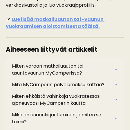
verkkosivustolla ja luo vuokraajaprofiilisi.
📌 
Lue lisää matkailuauton tai -vaunun 
vuokraamisen aloittamisesta täältä.
Aiheeseen liittyvät artikkelit
Miten varaan matkailuauton tai 
asuntovaunun MyCamperissa?
Mitä MyCamperin palvelumaksu kattaa?
Miten ehkäistä vahinkoja vuokratessasi 
ajoneuvoasi MyCamperin kautta
Mikä on sisäänkirjautuminen ja miten se 
toimii?