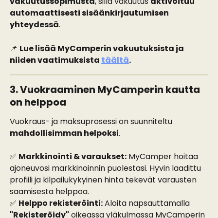
vakuutussopimusta
, sillä vakuutus 
aktivoituu 
automaattisesti sisäänkirjautumisen 
yhteydessä
.
📌 
Lue lisää MyCamperin vakuutuksista ja 
niiden vaatimuksista 
täältä
.
3. Vuokraaminen MyCamperin kautta 
on helppoa
Vuokraus- ja maksuprosessi on suunniteltu 
mahdollisimman helpoksi
.
✅ 
Markkinointi & varaukset:
 MyCamper hoitaa 
ajoneuvosi markkinoinnin puolestasi. Hyvin laadittu 
profiili ja kilpailukykyinen hinta tekevät varausten 
saamisesta helppoa.
✅ 
Helppo rekisteröinti:
 Aloita napsauttamalla 
"Rekisteröidy"
 oikeassa yläkulmassa MyCamperin 