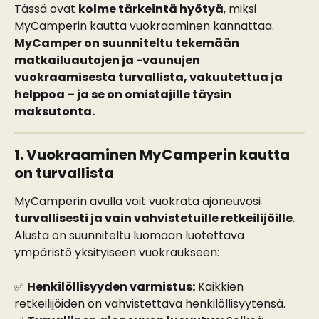
Tässä ovat 
kolme tärkeintä hyötyä
, miksi 
MyCamperin kautta vuokraaminen kannattaa. 
MyCamper on suunniteltu tekemään 
matkailuautojen ja -vaunujen 
vuokraamisesta turvallista, vakuutettua ja 
helppoa – ja se on omistajille täysin 
maksutonta.
1. Vuokraaminen MyCamperin kautta 
on turvallista
MyCamperin avulla voit vuokrata ajoneuvosi 
turvallisesti ja vain vahvistetuille retkeilijöille
. 
Alusta on suunniteltu luomaan luotettava 
ympäristö yksityiseen vuokraukseen:
✅ 
Henkilöllisyyden varmistus:
 Kaikkien 
retkeilijöiden on vahvistettava henkilöllisyytensä.