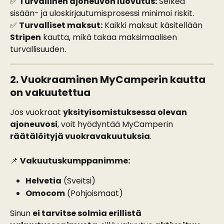
✅ 
Turvallinen ajoneuvon luovutus:
 Selkeä 
sisään- ja uloskirjautumisprosessi minimoi riskit.
✅ 
Turvalliset maksut:
 Kaikki maksut käsitellään 
Stripen
 kautta, mikä takaa maksimaalisen 
turvallisuuden.
2. Vuokraaminen MyCamperin kautta 
on vakuutettua
Jos vuokraat 
yksityisomistuksessa olevan 
ajoneuvosi
, voit hyödyntää MyCamperin 
räätälöityjä vuokravakuutuksia
.
📌 
Vakuutuskumppanimme:
Helvetia
 (Sveitsi)
Omocom
 (Pohjoismaat)
Sinun 
ei tarvitse solmia erillistä 