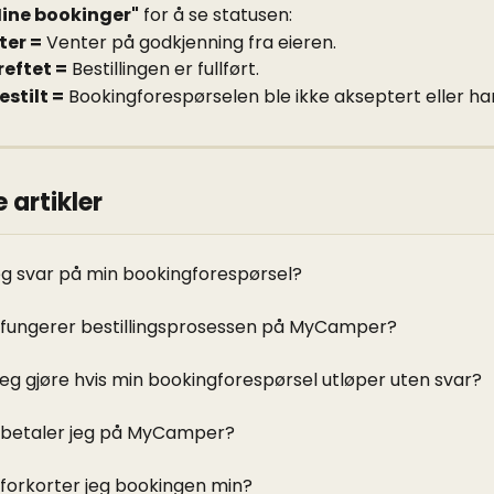
ine bookinger"
 for å se statusen:
ter =
 Venter på godkjenning fra eieren.
reftet =
 Bestillingen er fullført.
stilt =
 Bookingforespørselen ble ikke akseptert eller har
 artikler
jeg svar på min bookingforespørsel?
fungerer bestillingsprosessen på MyCamper?
jeg gjøre hvis min bookingforespørsel utløper uten svar?
betaler jeg på MyCamper?
forkorter jeg bookingen min?