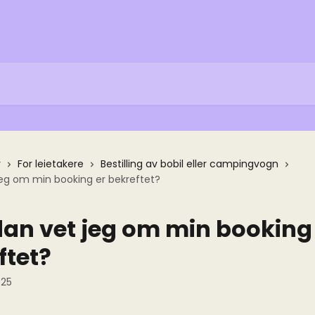
r
For leietakere
Bestilling av bobil eller campingvogn
eg om min booking er bekreftet?
an vet jeg om min booking
ftet?
025