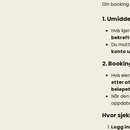
Din booking
1. Umidd
Hvis kjø
bekreft
Du mott
konto u
2. Bookin
Hvis eie
etter a
beløpe
Når den 
oppdater
Hvor sje
Logg in