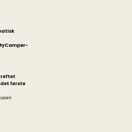
atisk 
MyCamper-
reftet 
det første 
tusen 