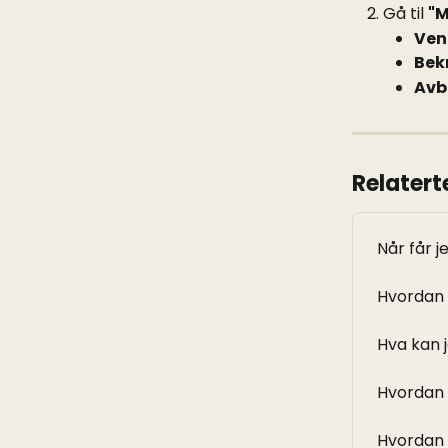
Gå til 
"M
Ven
Bek
Avbe
Relaterte
Når får 
Hvordan 
Hva kan 
Hvordan 
Hvordan 