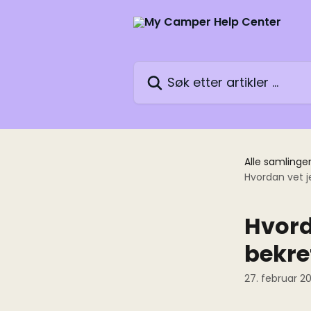
Gå til hovedinnhold
Søk etter artikler ...
Alle samlinge
Hvordan vet j
Hvord
bekre
27. februar 2