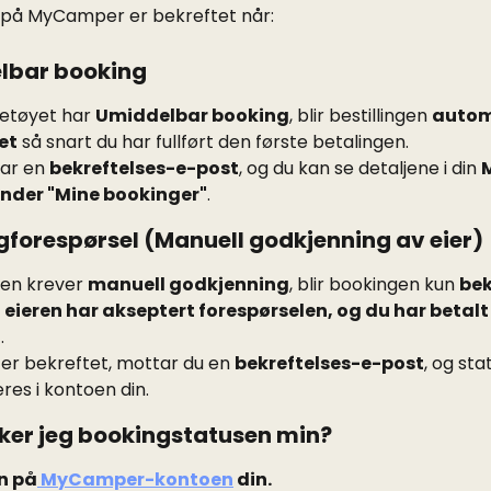
 på MyCamper er bekreftet når:
elbar booking
retøyet har 
Umiddelbar booking
, blir bestillingen 
autom
et
 så snart du har fullført den første betalingen.
ar en 
bekreftelses-e-post
, og du kan se detaljene i din 
nder "Mine bookinger"
.
gforespørsel (Manuell godkjenning av eier)
ren krever 
manuell godkjenning
, blir bookingen kun 
bek
t eieren har akseptert forespørselen, og du har betalt 
t
.
er bekreftet, mottar du en 
bekreftelses-e-post
, og sta
es i kontoen din.
kker jeg bookingstatusen min?
n på
 MyCamper-kontoen
 din.