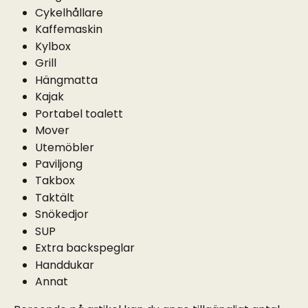
Cykelhållare
Kaffemaskin
Kylbox
Grill
Hängmatta
Kajak
Portabel toalett
Mover
Utemöbler
Paviljong
Takbox
Taktält
Snökedjor
SUP
Extra backspeglar
Handdukar
Annat