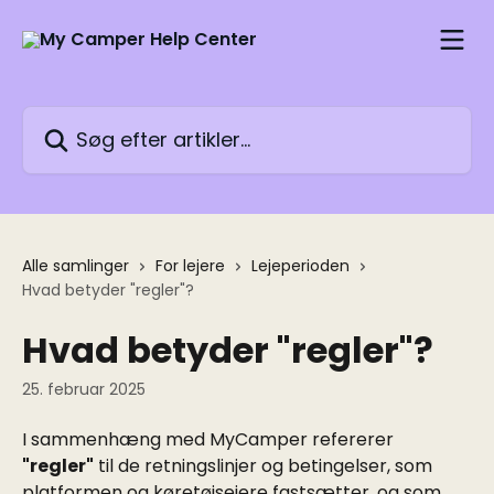
Spring videre til hovedindholdet
Søg efter artikler...
Alle samlinger
For lejere
Lejeperioden
Hvad betyder "regler"?
Hvad betyder "regler"?
25. februar 2025
I sammenhæng med MyCamper refererer 
"regler"
 til de retningslinjer og betingelser, som 
platformen og køretøjsejere fastsætter, og som 