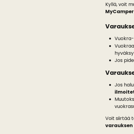
Kyllä, voit 
MyCamperi
Varaukse
Vuokra-
Vuokraa
hyväksy
Jos pid
Varauks
Jos hal
ilmoite
Muutokse
vuokras
Voit siirtää
varauksen 