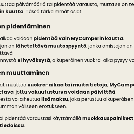
muuttaa päivämääriä tai pidentää varausta, mutta se on t
n kautta
. Tässä tärkeimmät asiat:
n pidentäminen
aikaa voidaan 
pidentää vain MyCamperin kautta
.
jan on 
lähetettävä muutospyyntö
, jonka omistajan on 
ttävä.
ennystä 
ei hyväksytä
, alkuperäinen vuokra-aika pysyy v
en muuttaminen
uat muuttaa 
vuokra-aikaa tai muita tietoja
, 
MyCamper
ttava
, jotta 
vakuutusturva voidaan päivittää
.
sta voi aiheutua 
lisämaksu
, joka perustuu alkuperäisen 
umman väliseen erotukseen.
 tai pidentää varaustasi käyttämällä 
muokkauspainikett
tiedoissa
.