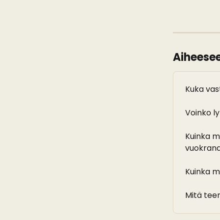
Aiheeseen
Kuka vas
Voinko l
Kuinka m
vuokran
Kuinka m
Mitä teen