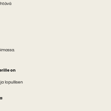
ehtävä 
oimassa.
ille on 
ja lopullisen 
a 