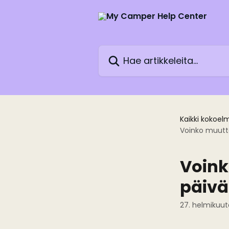
Siirry pääsisältöön
Hae artikkeleita...
Kaikki kokoel
Voinko muutt
Voink
päivä
27. helmikuut