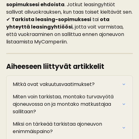
sopimuksesi ehdoista
. Jotkut leasingyhtiöt 
sallivat alivuokrauksen, kun taas toiset kieltävät sen.
✔ 
Tarkista leasing-sopimuksesi
 tai 
ota 
yhteyttä leasingyhtiöösi
, jotta voit varmistaa, 
että vuokraaminen on sallittua ennen ajoneuvon 
listaamista MyCamperiin.
Aiheeseen liittyvät artikkelit
Mitkä ovat vakuutusvaatimukset?
Miten voin tarkistaa, montako turvavyötä 
ajoneuvossa on ja montako matkustajaa 
sallitaan?
Miksi on tärkeää tarkistaa ajoneuvon 
enimmäispaino?