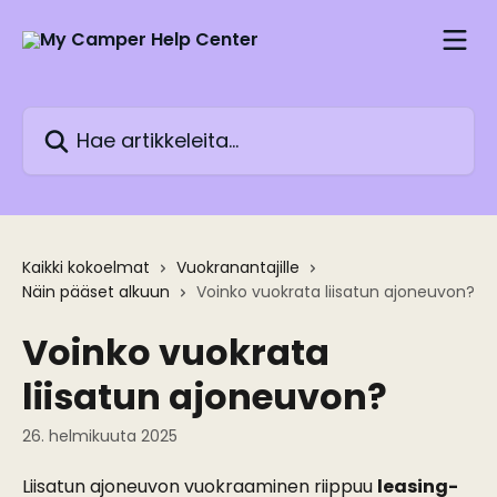
Siirry pääsisältöön
Hae artikkeleita...
Kaikki kokoelmat
Vuokranantajille
Näin pääset alkuun
Voinko vuokrata liisatun ajoneuvon?
Voinko vuokrata
liisatun ajoneuvon?
26. helmikuuta 2025
Liisatun ajoneuvon vuokraaminen riippuu 
leasing-