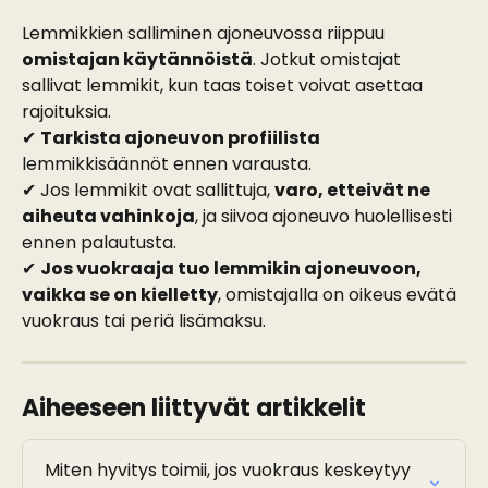
Lemmikkien salliminen ajoneuvossa riippuu 
omistajan käytännöistä
. Jotkut omistajat 
sallivat lemmikit, kun taas toiset voivat asettaa 
rajoituksia.
✔ 
Tarkista ajoneuvon profiilista
lemmikkisäännöt ennen varausta.
✔ Jos lemmikit ovat sallittuja, 
varo, etteivät ne 
aiheuta vahinkoja
, ja siivoa ajoneuvo huolellisesti 
ennen palautusta.
✔ 
Jos vuokraaja tuo lemmikin ajoneuvoon, 
vaikka se on kielletty
, omistajalla on oikeus evätä 
vuokraus tai periä lisämaksu.
Aiheeseen liittyvät artikkelit
Miten hyvitys toimii, jos vuokraus keskeytyy 