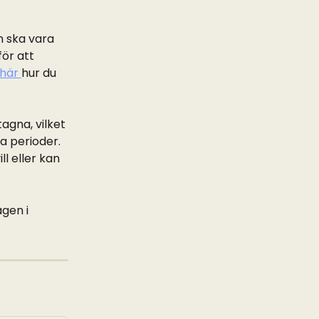
 ska vara 
för att 
här 
hur du 
gna, vilket 
a perioder. 
l eller kan 
gen i 