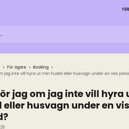
Til
r
För ägare
Booking
 jag inte vill hyra ut min husbil eller husvagn under en viss peri
r jag om jag inte vill hyra 
l eller husvagn under en vi
d?
025