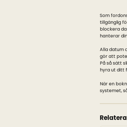
Som fordons
tillgänglig 
blockera dat
hanterar din
Alla datum 
gör att pote
På så sätt s
hyra ut ditt 
När en bokn
systemet, s
Relatera