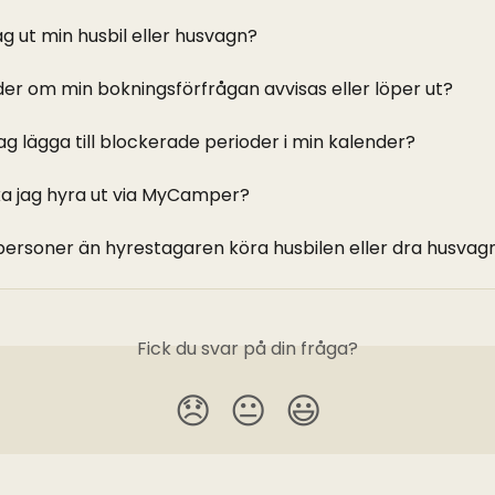
ag ut min husbil eller husvagn?
er om min bokningsförfrågan avvisas eller löper ut?
ag lägga till blockerade perioder i min kalender?
ka jag hyra ut via MyCamper?
 personer än hyrestagaren köra husbilen eller dra husva
Fick du svar på din fråga?
😞
😐
😃