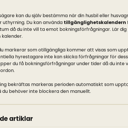
ägare kan du själv bestämma när din husbil eller husvagn
för uthyrning. Du kan använda 
tillgänglighetskalendern
 
um då du inte vill ta emot bokningsförfrågningar. Lär dig 
 kalender.
du markerar som otillgängliga kommer att visas som uppta
ntiella hyrestagare inte kan skicka förfrågningar för dess
lipper du få bokningsförfrågningar under tider då du inte vil
fordon.
ing bekräftas markeras perioden automatiskt som uppta
å du behöver inte blockera den manuellt.
de artiklar