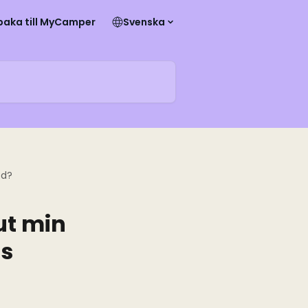
lbaka till MyCamper
Svenska
od?
ut min
ss