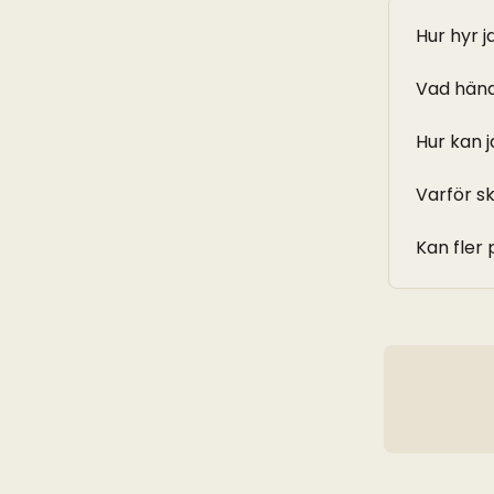
Hur hyr j
Vad händ
Hur kan j
Varför s
Kan fler