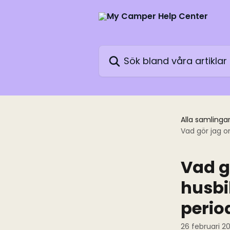
Hoppa till huvudinnehåll
Sök bland våra artiklar …
Alla samlinga
Vad gör jag om
Vad gö
husbi
perio
26 februari 2