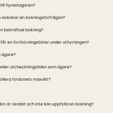
till hyrestagaren?
 avbokar sin bokningsförfrågan?
en bekräftad bokning?
får en fortkörningsböter under uthyrningen?
m ägare?
 eller utcheckningstiden som ägare?
trollera fordonets maxvikt?
don är skadat och inte kan uppfylla en bokning?