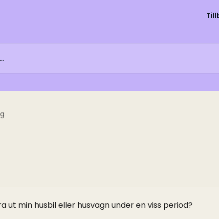
Til
ng
yra ut min husbil eller husvagn under en viss period?