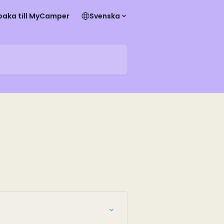
lbaka till MyCamper
Svenska