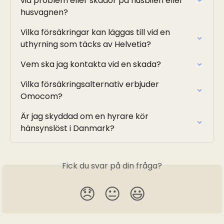
vid problem eller skador på husbilen eller 
husvagnen?
Vilka försäkringar kan läggas till vid en 
uthyrning som täcks av Helvetia?
Vem ska jag kontakta vid en skada?
Vilka försäkringsalternativ erbjuder 
Omocom?
Är jag skyddad om en hyrare kör 
hänsynslöst i Danmark?
Fick du svar på din fråga?
😞
😐
😃