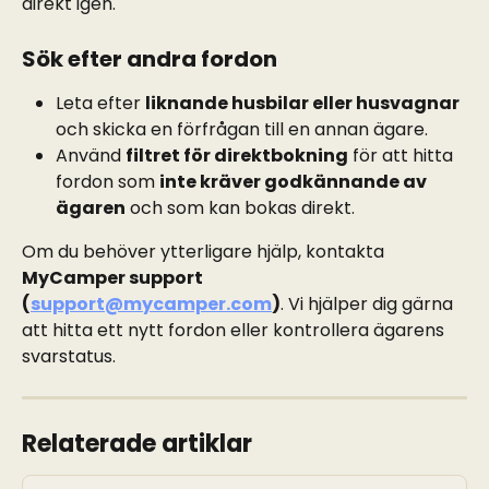
direkt igen.
Sök efter andra fordon
Leta efter 
liknande husbilar eller husvagnar
och skicka en förfrågan till en annan ägare.
Använd 
filtret för direktbokning
 för att hitta 
fordon som 
inte kräver godkännande av 
ägaren
 och som kan bokas direkt.
Om du behöver ytterligare hjälp, kontakta 
MyCamper support 
(
support@mycamper.com
)
. Vi hjälper dig gärna 
att hitta ett nytt fordon eller kontrollera ägarens 
svarstatus.
Relaterade artiklar