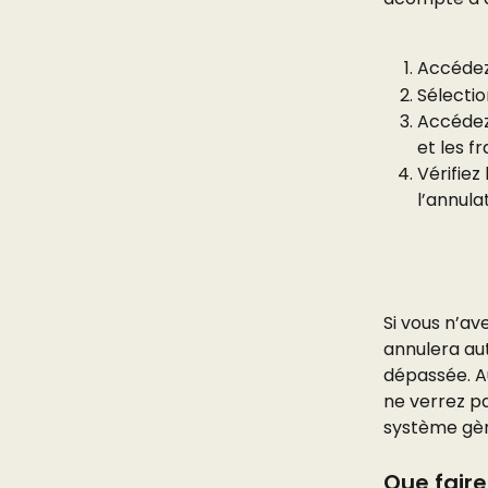
Accédez
Sélectio
Accédez 
et les fr
Vérifiez
l’annula
Si vous n’a
annulera au
dépassée. Au
ne verrez pa
système gèr
Que faire