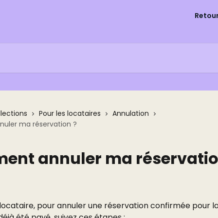
Retou
llections
Pour les locataires
Annulation
ler ma réservation ?
nt annuler ma réservatio
locataire, pour annuler une réservation confirmée pour la
éjà été payé, suivez ces étapes :