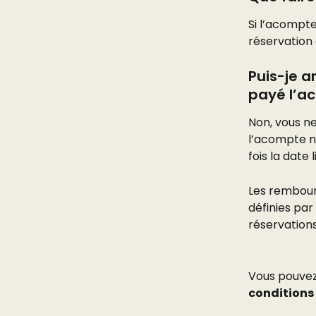
Si l’acompt
réservation 
Puis-je a
payé l’a
Non, vous n
l’acompte n
fois la date
Les rembour
définies par
réservation
Vous pouvez 
conditions