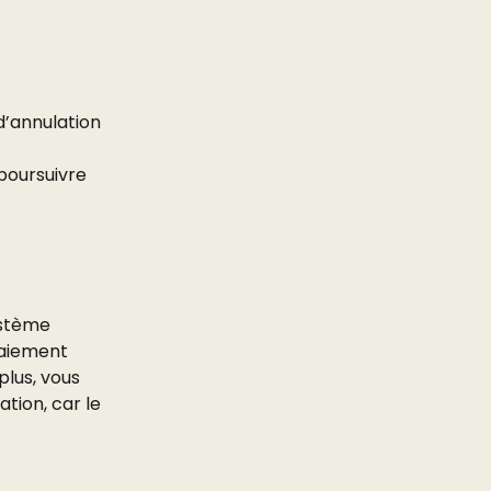
d’annulation 
 poursuivre 
ystème 
paiement 
lus, vous 
tion, car le 