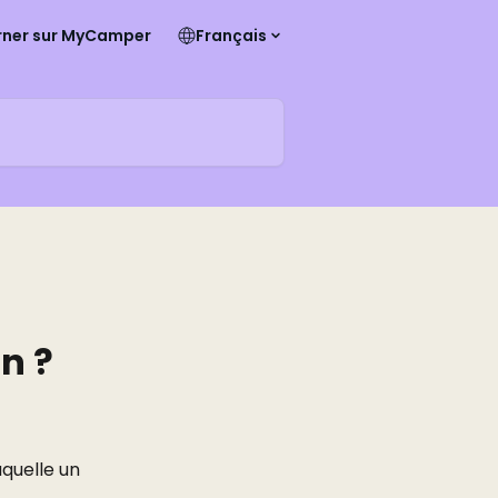
rner sur MyCamper
Français
n ?
quelle un 