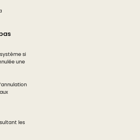
a 
pas 
système si 
nnulée une 
annulation 
aux 
sultant les 